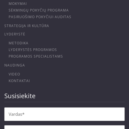
MOKYMAI
SĖKMINGŲ POKYČIŲ PROGRAMA
PASIRUOŠIMO POKYČIUI AUDITAS
STRATEGIJA IR KULTŪRA
LYDERYSTĖ
METODIKA
LYDERYSTĖS PROGRAMOS
PROGRAMOS SPECIALISTAMS
NAUDINGA
VIDEO
KONTAKTAI
Susisiekite