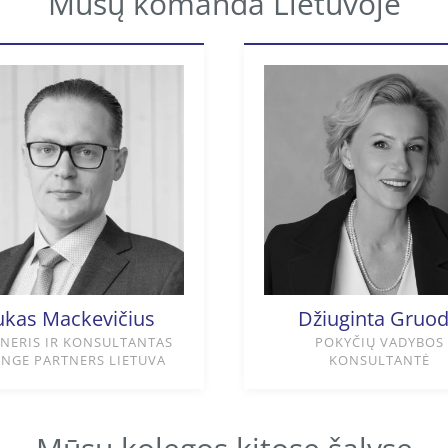
Mūsų komanda Lietuvoje
ukas Mackevičius
Džiuginta Gruo
NERIS IR KONSULTANTAS
POKYČIŲ VADYBOS
NGE PARTNERS LIETUVA
KONSULTANTĖ