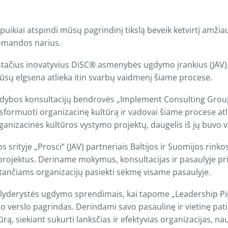
ikiai atspindi mūsų pagrindinį tikslą beveik ketvirtį amžiau
komandos narius.
istačius inovatyvius DiSC® asmenybės ugdymo įrankius (JAV). N
sų elgsena atlieka itin svarbų vaidmenį šiame procese.
dybos konsultacijų bendrovės „Implement Consulting Group
nsformuoti organizacinę kultūrą ir vadovai šiame procese atlie
izacinės kultūros vystymo projektų, daugelis iš jų buvo vie
srityje „Prosci“ (JAV) partneriais Baltijos ir Suomijos rin
 projektus. Deriname mokymus, konsultacijas ir pasaulyje 
stančiams organizacijų pasiekti sėkmę visame pasaulyje.
yderystės ugdymo sprendimais, kai tapome „Leadership Pipel
ngo verslo pagrindas. Derindami savo pasaulinę ir vietinę pat
ūrą, siekiant sukurti lanksčias ir efektyvias organizacijas, n