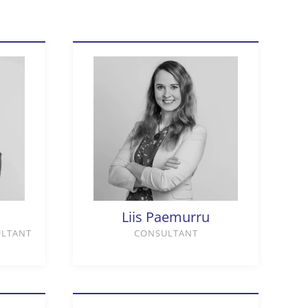
Liis Paemurru
ULTANT
CONSULTANT