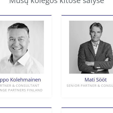
Mūsų kolegos kitose šalyse
ppo Kolehmainen
Mati Sööt
RTNER & CONSULTANT
SENIOR PARTNER & CONS
NGE PARTNERS FINLAND