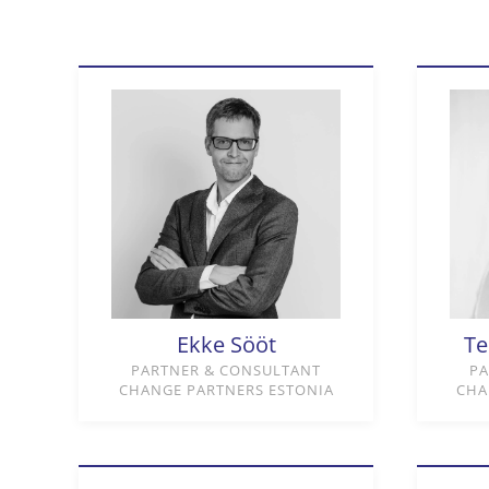
Ekke Sööt
Te
PARTNER & CONSULTANT
PA
CHANGE PARTNERS ESTONIA
CHA