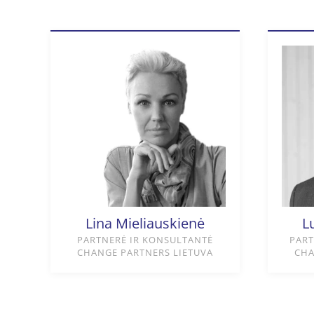
Lina Mieliauskienė
L
PARTNERĖ IR KONSULTANTĖ
PART
CHANGE PARTNERS LIETUVA
CHA