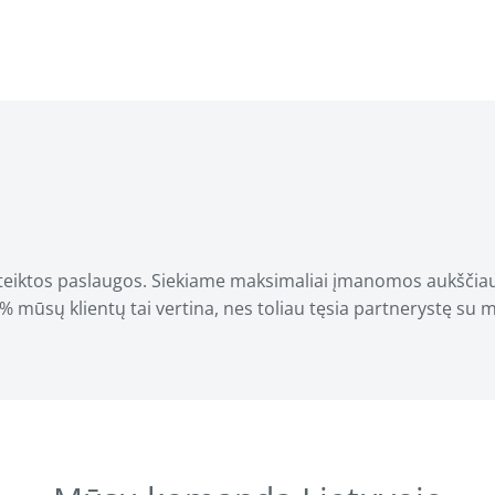
suteiktos paslaugos. Siekiame maksimaliai įmanomos aukšči
0% mūsų klientų tai vertina, nes toliau tęsia partnerystę su 