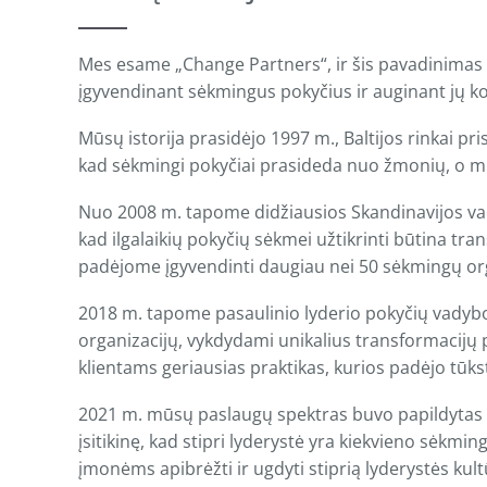
Mes esame „Change Partners“, ir šis pavadinimas pu
įgyvendinant sėkmingus pokyčius ir auginant jų 
Mūsų istorija prasidėjo 1997 m., Baltijos rinkai pr
kad sėkmingi pokyčiai prasideda nuo žmonių, o mū
Nuo 2008 m. tapome didžiausios Skandinavijos va
kad ilgalaikių pokyčių sėkmei užtikrinti būtina tra
padėjome įgyvendinti daugiau nei 50 sėkmingų organ
2018 m. tapome pasaulinio lyderio pokyčių vadybos 
organizacijų, vykdydami unikalius transformacijų
klientams geriausias praktikas, kurios padėjo tūk
2021 m. mūsų paslaugų spektras buvo papildytas l
įsitikinę, kad stipri lyderystė yra kiekvieno sėkmi
įmonėms apibrėžti ir ugdyti stiprią lyderystės kult