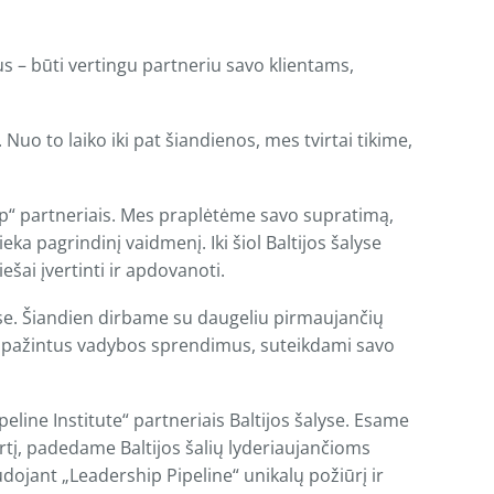
s – būti vertingu partneriu savo klientams,
uo to laiko iki pat šiandienos, mes tvirtai tikime,
“ partneriais. Mes praplėtėme savo supratimą,
ka pagrindinį vaidmenį. Iki šiol Baltijos šalyse
šai įvertinti ir apdovanoti.
kose. Šiandien dirbame su daugeliu pirmaujančių
pripažintus vadybos sprendimus, suteikdami savo
ine Institute“ partneriais Baltijos šalyse. Esame
irtį, padedame Baltijos šalių lyderiaujančioms
audojant „Leadership Pipeline“ unikalų požiūrį ir