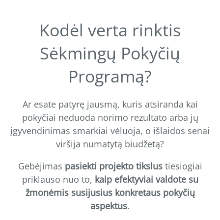
Kodėl verta rinktis
Sėkmingų Pokyčių
Programą?
Ar esate patyrę jausmą, kuris atsiranda kai
pokyčiai neduoda norimo rezultato arba jų
įgyvendinimas smarkiai vėluoja, o išlaidos senai
viršija numatytą biudžetą?
Gebėjimas
pasiekti projekto tikslus
tiesiogiai
priklauso nuo to,
kaip efektyviai valdote su
žmonėmis susijusius konkretaus pokyčių
aspektus
.