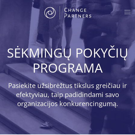
Skip to main content
SĖKMINGŲ POKYČIŲ
PROGRAMA
Pasiekite užsibrėžtus tikslus greičiau ir
efektyviau, taip padidindami savo
organizacijos konkurencingumą.