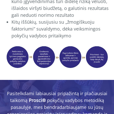
kurio įgyvendinimas turi didelę riziką vėluoti,
išlaidos viršyti biudžetą, o galutinis rezultatas
gali neduoti norimo rezultato
Kitų iššūkių, susijusiu su „žmogiškuoju
faktoriumi“ suvaldymo, dėka veiksmingos
pokyčių vadybos pritaikymo
Pasitelkdami labiausiai pripažintą ir plačiausiai
taikomą
Prosci®
pokyčių vadybos metodiką
pasaulyje, mes bendradarbiaujame su jūsų
organizacijos projektų ir/ar vadovų komanda ir