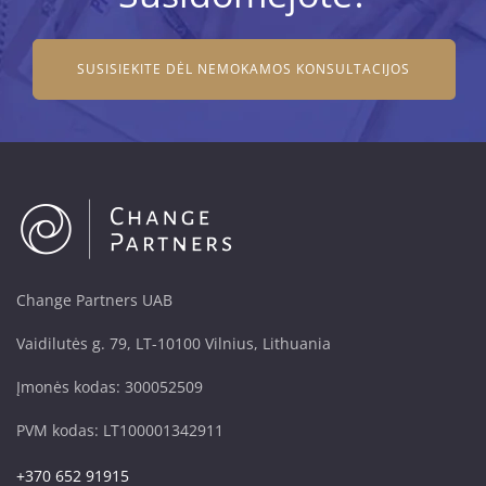
SUSISIEKITE DĖL NEMOKAMOS KONSULTACIJOS
Change Partners UAB
Vaidilutės g. 79, LT-10100 Vilnius, Lithuania
Įmonės kodas: 300052509
PVM kodas: LT100001342911
+370 652 91915