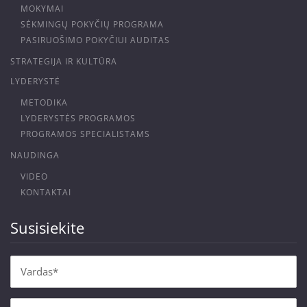
MOKYMAI
SĖKMINGŲ POKYČIŲ PROGRAMA
PASIRUOŠIMO POKYČIUI AUDITAS
STRATEGIJA IR KULTŪRA
LYDERYSTĖ
METODIKA
LYDERYSTĖS PROGRAMOS
PROGRAMOS SPECIALISTAMS
NAUDINGA
VIDEO
KONTAKTAI
Susisiekite